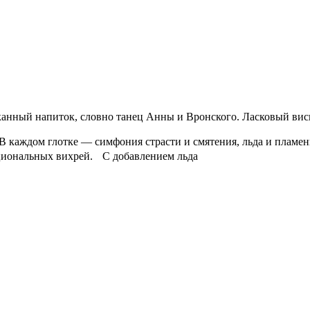
канный напиток, словно танец Анны и Вронского. Ласковый виск
 каждом глотке — симфония страсти и смятения, льда и пламени
оциональных вихрей. С добавлением льда