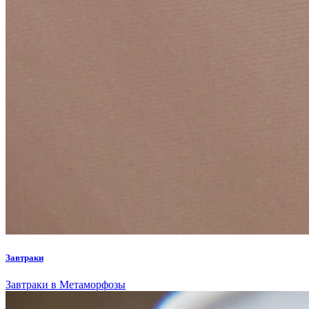
Завтраки
Завтраки в Метаморфозы