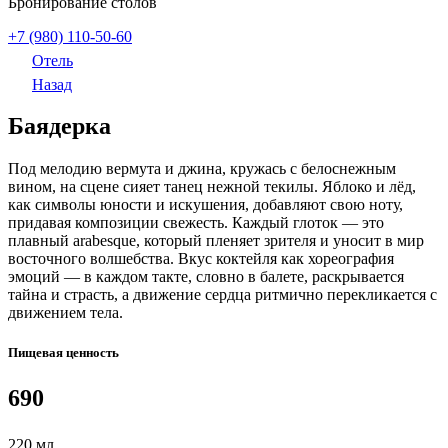
Бронирование столов
+7 (980) 110-50-60
Отель
Назад
Баядерка
Под мелодию вермута и джина, кружась с белоснежным
вином, на сцене сияет танец нежной текилы. Яблоко и лёд,
как символы юности и искушения, добавляют свою ноту,
придавая композиции свежесть. Каждый глоток — это
плавный arabesque, который пленяет зрителя и уносит в мир
восточного волшебства. Вкус коктейля как хореография
эмоций — в каждом такте, словно в балете, раскрывается
тайна и страсть, а движение сердца ритмично перекликается с
движением тела.
Пищевая ценность
690
220 мл