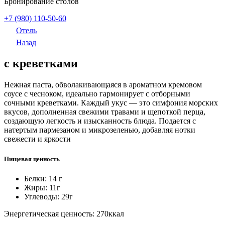
Бронирование столов
+7 (980) 110-50-60
Отель
Назад
с креветками
Нежная паста, обволакивающаяся в ароматном кремовом
соусе с чесноком, идеально гармонирует с отборными
сочными креветками. Каждый укус — это симфония морских
вкусов, дополненная свежими травами и щепоткой перца,
создающую легкость и изысканность блюда. Подается с
натертым пармезаном и микрозеленью, добавляя нотки
свежести и яркости
Пищевая ценность
Белки: 14
г
Жиры: 11
г
Углеводы: 29
г
Энергетическая ценность: 270
ккал