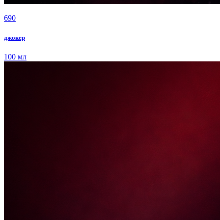
690
джокер
100 мл